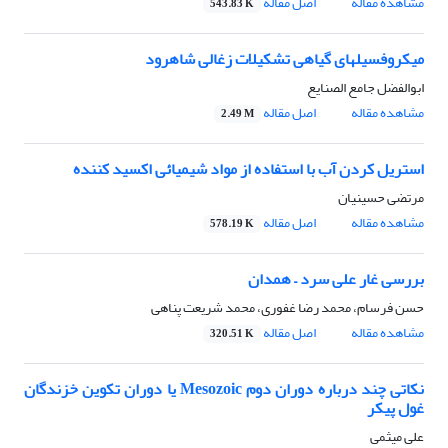
مشاهده مقاله
اصل مقاله
543.83 K
میکروفسیلهای گیاهی تشکیلات زغالی شاهرود
ابوالفضل جامع الصنایع
مشاهده مقاله
اصل مقاله
2.49 M
استریل کردن آب با استفاده از مواد شیمیائی اکسید کننده
مرتضی حسینیان
مشاهده مقاله
اصل مقاله
578.19 K
بررسی غار علی سرد – همدان
حسن فرسام، محمد رضا غفوری، محمد شریعت پناهی
مشاهده مقاله
اصل مقاله
320.51 K
نکاتی چند درباره دوران دوم Mesozoic یا دوران تکوین خزندگان
غول پیکر
علی میثمی