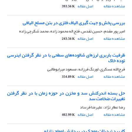
مشاهده مقاله
اصل مقاله
393.56 K
بررسی پخش و جهت گیری الیاف فلزی در بتن مسلح الیافی
امیر پور مقدم، حسین تقدس، فتح اله محمود زاده، محمد شکرچی زاده
مشاهده مقاله
اصل مقاله
243.56 K
ظرفیت باربری لرزه‌ای شالوده‌های سطحی با در نظر گرفتن اینرسی
توده خاک
فرج‌الله عسکری، اورنگ فرزانه، مسعود میرابوطالبی
مشاهده مقاله
اصل مقاله
354.89 K
حل بسته اندرکنش سد و مخزن در حوزه زمان با در نظر گرفتن
تغییرات ضخامت سد
رضا عطار نژاد، علیرضا فرساد
مشاهده مقاله
اصل مقاله
402.99 K
کاربرد تبدیلات موجک در پردازش امواج زلزله