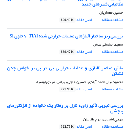
مکانیابی شهرهای جدید
حسین معماریان
مشاهده مقاله
اصل مقاله
899.49 K
بررسی ریز ساختار آلیاژهای عملیات حرارتی شده y-TiAl حاوی Si
سعید حشمتی منش
مشاهده مقاله
اصل مقاله
869.47 K
نقش عناصر آلیاژی و عملیات حرارتی پی در پی بر خواص چدن
نشکن
محمود نیلی احمد آبادی، حسین حاجی بهرامی، مهدی اوصیاء
مشاهده مقاله
اصل مقاله
727.96 K
بررسی تجربی تأثیر زاویه نازل بر رفتار یک خانواده از انژکتورهای
پیچشی
مهدی اشجعی، ایرج طنابیان
مشاهده مقاله
اصل مقاله
322.76 K