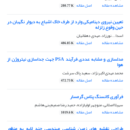
مشاهده مقاله
اصل مقاله
280.77 K
تعیین نیروی دینامیکی وارد از طرف خاک اشباع به دیوار نگهبان در
حین وقوع زلزله
اسدا... نورزاد، مهدی دهقانیان
مشاهده مقاله
اصل مقاله
486.85 K
مدلسازی و مشابه عددی فرآیند PSA جهت جداسازی نیتروژن از
هوا
محمد مهدی اکبرنژاد، سعید پاک سرشت
مشاهده مقاله
اصل مقاله
472.73 K
فرآوری کانسنگ پتاس گرمسار
سهیلا اصلانی، منوچهر اولیازاده، حمید رضا صمیم بنی هاشم
مشاهده مقاله
اصل مقاله
1019.6 K
طراحی نقشه های زمین شناسی مهندسی چند لایه به منظور