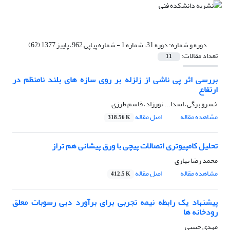
دوره و شماره:
دوره 31، شماره 1 - شماره پیاپی 962، پاییز 1377 (62)
تعداد مقالات:
11
بررسی اثر پی ناشی از زلزله بر روی سازه های بلند نامنظم در
ارتفاع
خسرو برگی، اسدا... نورزاد، قاسم طرزی
مشاهده مقاله
اصل مقاله
318.56 K
تحلیل کامپیوتری اتصالات پیچی با ورق پیشانی هم تراز
محمد رضا بهاری
مشاهده مقاله
اصل مقاله
412.5 K
پیشنهاد یک رابطه نیمه تجربی برای برآورد دبی رسوبات معلق
رودخانه ها
مهدی حبیبی