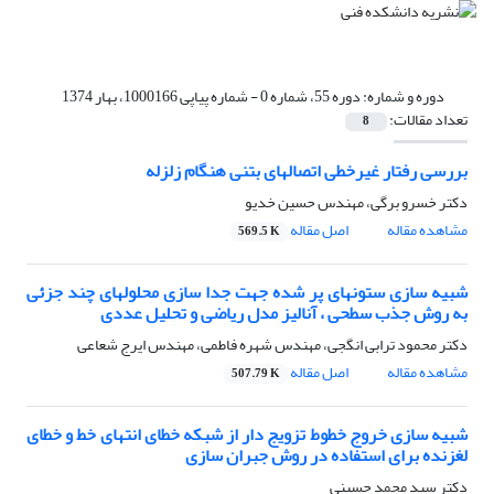
دوره و شماره:
دوره 55، شماره 0 - شماره پیاپی 1000166، بهار 1374
تعداد مقالات:
8
بررسی رفتار غیرخطی اتصالهای بتنی هنگام زلزله
دکتر خسرو برگی، مهندس حسین خدیو
مشاهده مقاله
اصل مقاله
569.5 K
شبیه سازی ستونهای پر شده جهت جدا سازی محلولهای چند جزئی
به روش جذب سطحی ، آنالیز مدل ریاضی و تحلیل عددی
دکتر محمود ترابی انگجی، مهندس شهره فاطمی، مهندس ایرج شعاعی
مشاهده مقاله
اصل مقاله
507.79 K
شبیه سازی خروج خطوط تزویج دار از شبکه خطای انتهای خط و خطای
لغزنده برای استفاده در روش جبران سازی
دکتر سید محمد حسینی