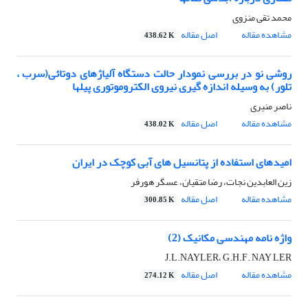
محمد تقی منزوی
مشاهده مقاله
اصل مقاله
438.62 K
روشی نو در بررسی نمودار حالت دستگاه آلیاژهای دوتائی(سرب ،
تلور) به وسیله اندازه گیری نیروی الکتروموتوری پیلها
ناصر منیری
مشاهده مقاله
اصل مقاله
438.02 K
امیدهای استفاده از پتانسیل های آبی کوچک در ایران
زین العابدین نجات، رضا متقیان، عسگر هورفر
مشاهده مقاله
اصل مقاله
300.85 K
واژه نامه مهندسی مکانیک (2)
J.L.NAYLER، G.H.F. NAY LER
مشاهده مقاله
اصل مقاله
274.12 K