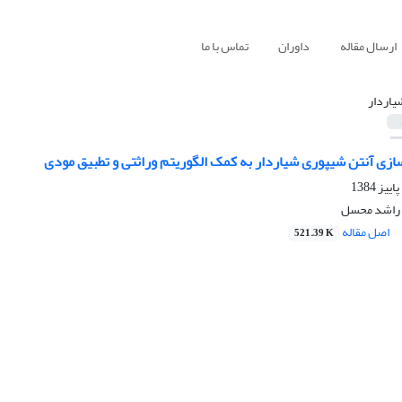
ارسال مقاله
داوران
تماس با ما
یاردار
ازی آنتن شیپوری شیاردار به کمک الگوریتم وراثتی و تطبیق مودی
 راشد محسل
اصل مقاله
521.39 K