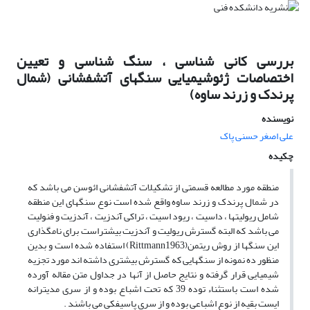
بررسی کانی شناسی ، سنگ شناسی و تعیین
اختصاصات ژئوشیمیایی سنگهای آتشفشانی (شمال
پرندک و زرند ساوه)
نویسنده
علی اصغر حسنی پاک
چکیده
منطقه مورد مطالعه قسمتی از تشکیلات آتشفشانی ائوسن می باشد که
در شمال پرندک و زرند ساوه واقع شده است نوع سنگهای این منطقه
شامل ریولیتها ، داسیت ، ریود اسیت ، تراکی آندزیت ، آندزیت و فنولیت
می باشد که البته گسترش ریولیت و آندزیت بیشتراست برای نامگذاری
این سنگها از روش ریتمن(Rittmann1963) استفاده شده است و بدین
منظور ده نمونه از سنگهایی که گسترش بیشتری داشته اند مورد تجزیه
شیمیایی قرار گرفته و نتایج حاصل از آنها در جداول متن مقاله آورده
شده است باستثناء توده 39 که تحت اشباع بوده و از سری مدیترانه
ایست بقیه از نوع اشباعی بوده و از سری پاسیفکی می باشند .