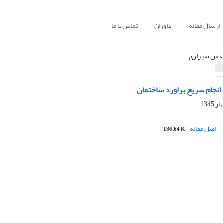
ارسال مقاله
داوران
تماس با ما
دس شیرازی
انجام سریع براورد ساختمان
اصل مقاله
186.64 K