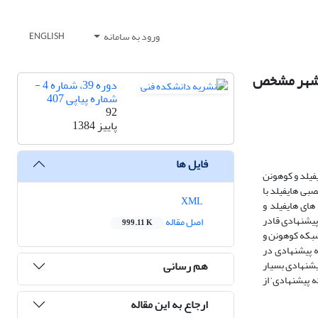
ورود به سامانه
ENGLISH
د شهر مشخص
دوره 39، شماره 4 -
شماره پیاپی 407
92
پاییز 1384
فایل ها
ای عصبی هایفیلد و کوهونن
ر مقابل شبکه عصبی هایفیلد با
XML
ای هایفیلد و
پیشنهادی قادر
اصل مقاله
999.11 K
رعت همگرایی شبکه تقریبا 20 برابر سرعت همگرایی شبکه کوهونن و
 ای که در همین کتابخانه ارائه شده 3/81 است همچنین شبکه پیشنهادی در
هم رسانی
ست. بعلاوه‘ شبکه پیشنهادی بسیار
ه پیشنهادی‘ از
ارجاع به این مقاله