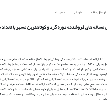
ارسال مقاله
داوران
تماس با ما
 مساله های فروشنده دوره گرد و کوتاهترین مسیر با تعدا
در این مقاله یک شبکه عصبی سازنده جدید برای حل مساله فروشنده دوره گرد TSP ارائه شده است ساختار فیدبکی رقابتی این شبکه از مفاهیم شبکه ه
الهام گرفته شده است شبکه کوهونن با شیوه یادگیری رقابتی اش پاسخ های قابل قبولی به TSP ارائه می دهد اما سرعت همگرایی آن بسیار کم است د
 دقت کمی برخوردار است در شبکه عصبی پیشنهادی برای دستیابی به مزایای شبکه ه
هونن و ساختار فید بکی هایفیلد ترکیب شده اند نتایج تجربی نشان می دهد که شبکه 
است ظرف مدت کوتاهی پاسخ هایی مناسب به TSP ارائه دهد بطوری که بر اساس شبیه سازی های انجام شده س
تفاوت متوسط طول مسیر آن برای 29 مساله استاندارد از کتابخانه TSPLIB نسبت به پاسخ های بهینه
مقیاسه با روشهای محک متداول شامل آبکاری شبیه سازی شده و نگاشت خود سازنده Budinich's SOM‘ عملکرد قابل قبولی از خود نشان داده ا
سایر مسائل بهینه سازی استفاده نمود. به عنوان مثال‘ در این مقاله با توسعه ساختار شبک
ه است.